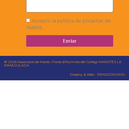
Accepto la política de privacitat de
l'AMPA
Enviar
© 2026 Associació de Mares i Pares d'Alumnes del Col·legi MARISTES LA
IMMACULADA
Disseny & Web - PENSÓDROMO