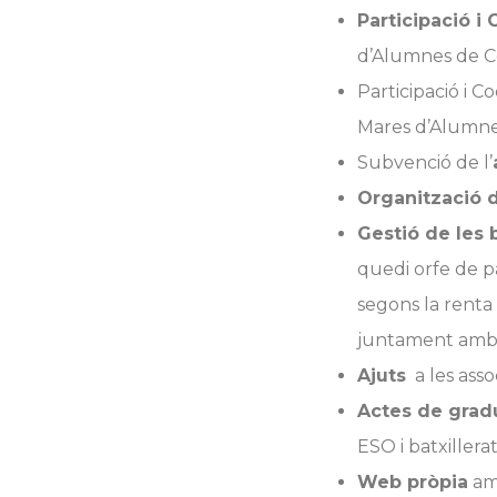
Participació i
d’Alumnes de Co
Participació i C
Mares d’Alumne
Subvenció de l’
Organització d
Gestió de les
quedi orfe de pa
segons la renta 
juntament amb l
Ajuts
a les assoc
Actes de grad
ESO i batxillerat
Web pròpia
amb