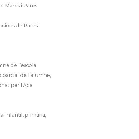
de Mares i Pares
acions de Pares i
mne de l’escola
o parcial de l’alumne,
onat per l’Apa
 infantil, primària,