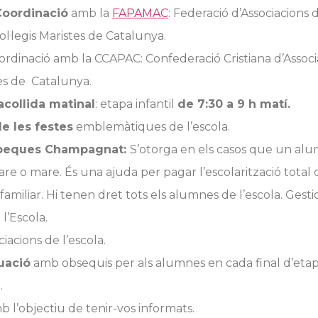
 Coordinació
amb la
FAPAMAC
: Federació d’Associacions 
l·legis Maristes de Catalunya.
oordinació amb la CCAPAC: Confederació Cristiana d’Associ
s de Catalunya.
acollida matinal
: etapa infantil
de 7:30 a 9 h matí.
e les festes
emblemàtiques de l’escola.
 beques Champagnat:
S’otorga en els casos que un alu
re o mare. És una ajuda per pagar l’escolarització total 
familiar. Hi tenen dret tots els alumnes de l’escola. Gesti
’Escola.
iacions de l’escola.
uació
amb obsequis per als alumnes en cada final d’etapa:
.
 l’objectiu de tenir-vos informats.