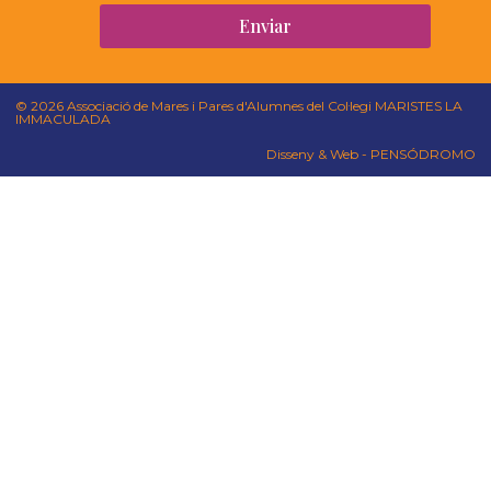
Enviar
© 2026 Associació de Mares i Pares d'Alumnes del Col·legi MARISTES LA
IMMACULADA
Disseny & Web - PENSÓDROMO