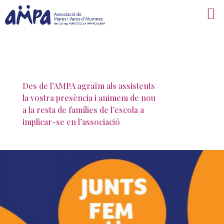
Des de l’AMPA agraïm als assistents
la vostra presència i animem de nou
a la resta de famílies de l’escola a
implicar-se en l’associació