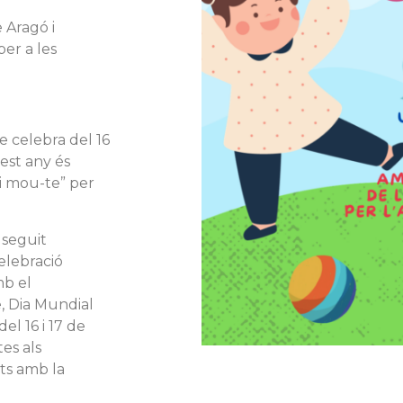
 Aragó i
per a les
e celebra del 16
est any és
 i mou-te” per
 seguit
celebració
mb el
e, Dia Mundial
l 16 i 17 de
es als
ats amb la