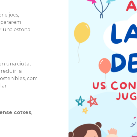
ie jocs,
repararem
sar una estona
en una ciutat
 reduïr la
sostenibles, com
lar.
sense cotxes
,