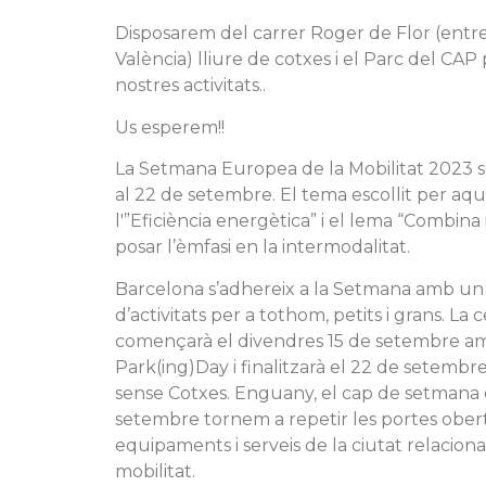
Disposarem del carrer Roger de Flor (entre
València) lliure de cotxes i el Parc del CAP 
nostres activitats..
Us esperem!!
La Setmana Europea de la Mobilitat 2023 s
al 22 de setembre. El tema escollit per aqu
l'”Eficiència energètica” i el lema “Combina
posar l’èmfasi en la intermodalitat.
Barcelona s’adhereix a la Setmana amb un
d’activitats per a tothom, petits i grans. La 
començarà el divendres 15 de setembre a
Park(ing)Day i finalitzarà el 22 de setembr
sense Cotxes. Enguany, el cap de setmana de
setembre tornem a repetir les portes obert
equipaments i serveis de la ciutat relacion
mobilitat.