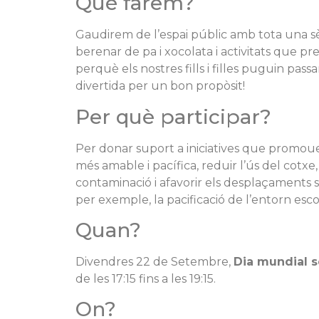
Què farem?
Gaudirem de l’espai públic amb tota una sèr
berenar de pa i xocolata i activitats que p
perquè els nostres fills i filles puguin pas
divertida per un bon propòsit!
Per què participar?
Per donar suport a iniciatives que promou
més amable i pacífica, reduir l’ús del cotxe,
contaminació i afavorir els desplaçaments 
per exemple, la pacificació de l’entorn esco
Quan?
Divendres 22 de Setembre,
Dia mundial 
de les 17:15 fins a les 19:15.
On?