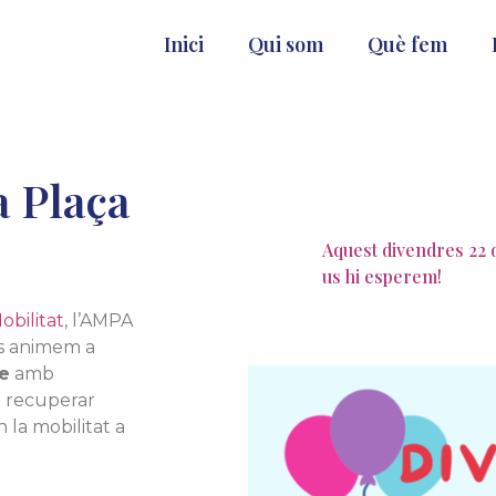
Inici
Qui som
Què fem
a Plaça
Aquest divendres 22 d
us hi esperem!
bilitat
, l’AMPA
us animem a
le
amb
de recuperar
 la mobilitat a