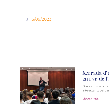
15/09/2023
Xerrada d’
2n i 3r de 
Gran xerrada de pa
interessants del p
Llegeix més