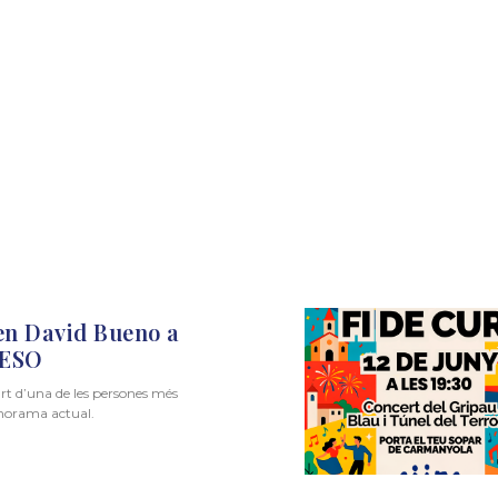
en David Bueno a
l’ESO
rt d’una de les persones més
anorama actual.