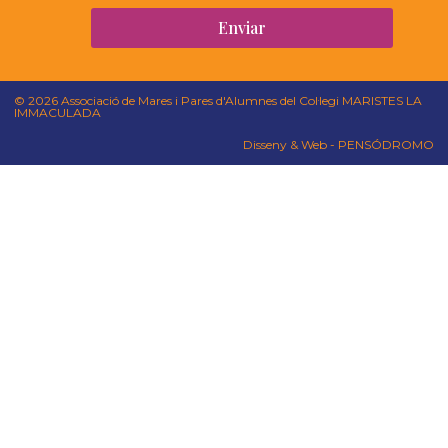
Enviar
© 2026 Associació de Mares i Pares d'Alumnes del Col·legi MARISTES LA
IMMACULADA
Disseny & Web - PENSÓDROMO