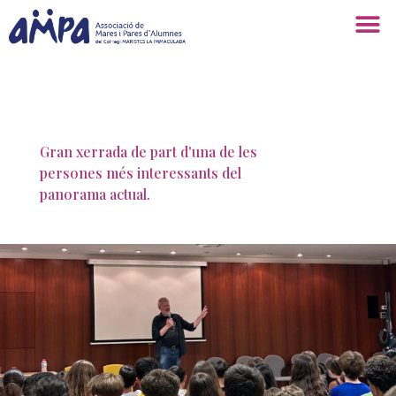
Gran xerrada de part d'una de les
persones més interessants del
panorama actual.