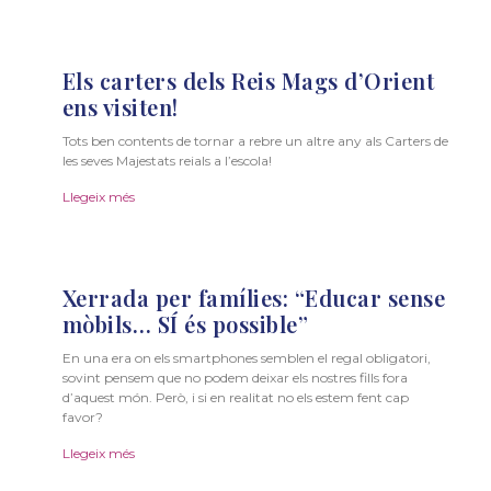
Els carters dels Reis Mags d’Orient
ens visiten!
Tots ben contents de tornar a rebre un altre any als Carters de
les seves Majestats reials a l’escola!
Llegeix més
Xerrada per famílies: “Educar sense
mòbils… SÍ és possible”
En una era on els smartphones semblen el regal obligatori,
sovint pensem que no podem deixar els nostres fills fora
d’aquest món. Però, i si en realitat no els estem fent cap
favor?
Llegeix més