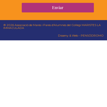
Enviar
© 2026 Associació de Mares i Pares d'Alumnes del Col·legi MARISTES LA
IMMACULADA
Disseny & Web - PENSÓDROMO