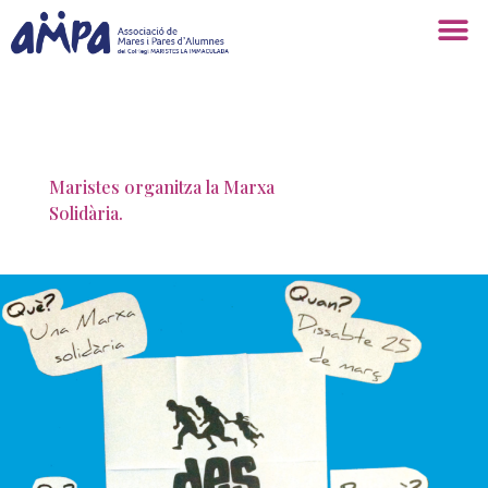
Maristes organitza la Marxa
Solidària.