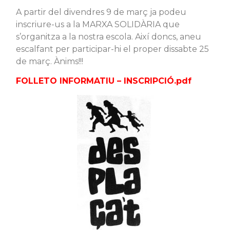
A partir del divendres 9 de març ja podeu
inscriure-us a la MARXA SOLIDÀRIA que
s’organitza a la nostra escola. Així doncs, aneu
escalfant per participar-hi el proper dissabte 25
de març. Ànims!!!
FOLLETO INFORMATIU – INSCRIPCIÓ
.pdf