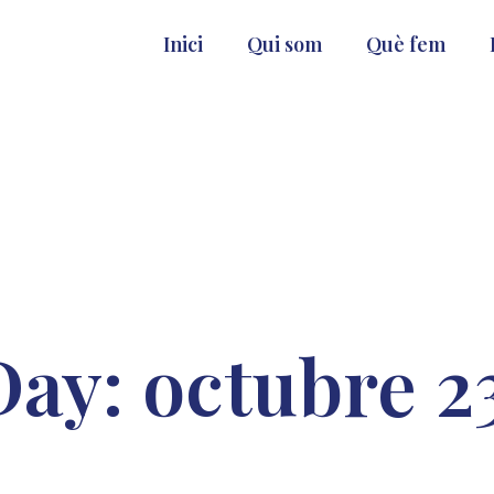
Inici
Qui som
Què fem
Day: octubre 23