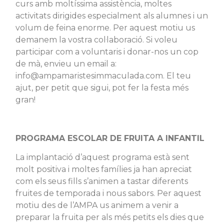
curs amb moltíssima assistència, moltes
activitats dirigides especialment als alumnes i un
volum de feina enorme. Per aquest motiu us
demanem la vostra col·laboració. Si voleu
participar com a voluntaris i donar-nos un cop
de mà, envieu un email a:
info@ampamaristesimmaculada.com. El teu
ajut, per petit que sigui, pot fer la festa més
gran!
PROGRAMA ESCOLAR DE FRUITA A INFANTIL
La implantació d’aquest programa està sent
molt positiva i moltes famílies ja han apreciat
com els seus fills s’animen a tastar diferents
fruites de temporada i nous sabors. Per aquest
motiu des de l’AMPA us animem a venir a
preparar la fruita per als més petits els dies que