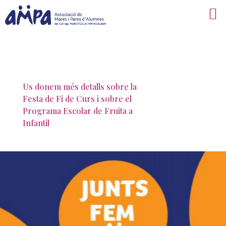
Us donem més detalls sobre la
Festa de Fi de Curs i sobre el
Programa Escolar de Fruita a
Infantil