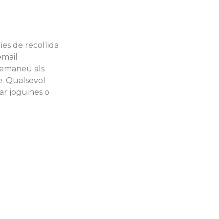
ies de recollida
email
emaneu als
e. Qualsevol
dar joguines o