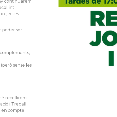
any continuarem
collint
 projectes
r poder ser
o complements,
 (però sense les
bé recollirem
ció i Treball,
u en compte