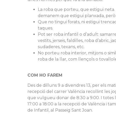
La roba que porteu, que estigui neta.
demanem que estigui planxada, però 
Que no tingui forats, ni estigui trenc
taques.
Pot ser roba infantil o d’adult: samarr
vestits, jerseis, faldilles, roba d’abric, j
sudaderes, texans, etc.
No porteu roba interior, mitjons o sim
roba de la llar, com llençols o tovallol
COM HO FAREM
Des de dilluns 9 a divendres 13, per els mat
recepció del carrer València recollint les jo
que vulgueu donar de 8:30 a 9:00. I totes 
17:00 a 18:00 a la recepció de València i ta
de Infantil, al Passeig Sant Joan.