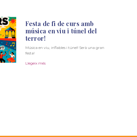
Festa de fi de curs amb
música en viu i túnel del
terror!
Música en viu, inflables i túnel! Serà una gran
festa!
Llegeix més