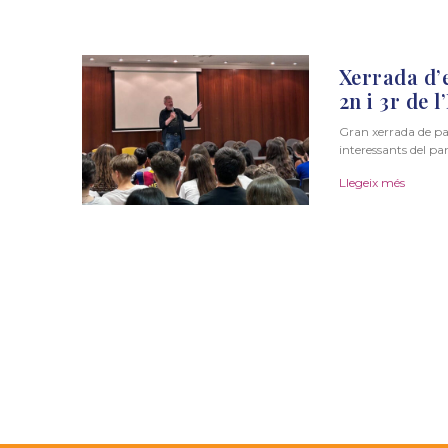
Xerrada d’
2n i 3r de 
Gran xerrada de pa
interessants del p
Llegeix més