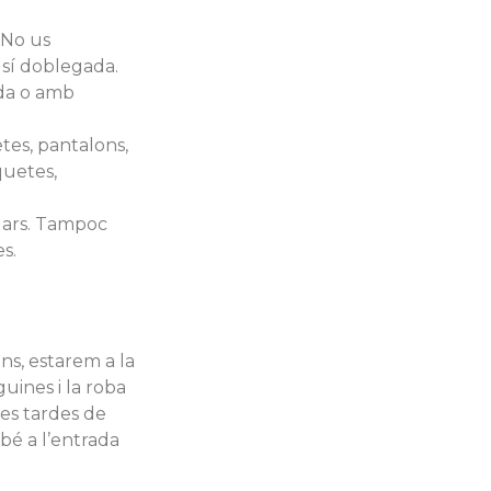
 No us
sí doblegada.
ada o amb
etes, pantalons,
aquetes,
ilars. Tampoc
es.
ins, estarem a la
guines i la roba
les tardes de
mbé a l’entrada