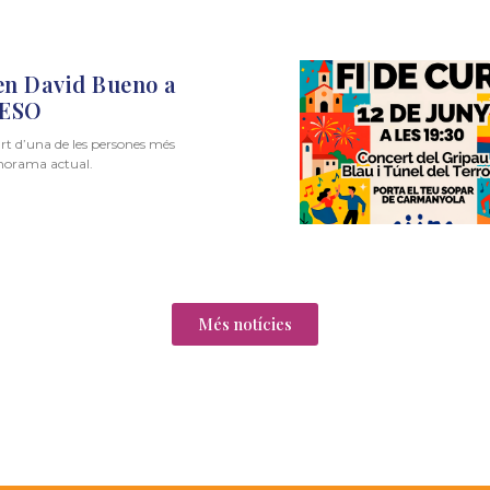
en David Bueno a
l’ESO
rt d’una de les persones més
anorama actual.
Més notícies