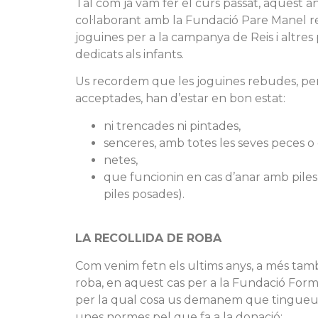
Tal com ja vam fer el curs passat, aquest 
col·laborant amb la Fundació Pare Manel re
joguines per a la campanya de Reis i altres
dedicats als infants.
Us recordem que les joguines rebudes, pe
acceptades, han d’estar en bon estat:
ni trencades ni pintades,
senceres, amb totes les seves peces 
netes,
que funcionin en cas d’anar amb piles
piles posades).
LA RECOLLIDA DE ROBA
Com venim fetn els ultims anys, a més tam
roba, en aquest cas per a la Fundació Forma
per la qual cosa us demanem que tingue
unes normes pel que fa a la donació: