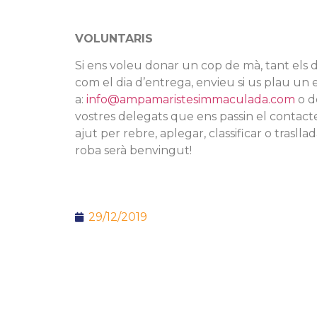
VOLUNTARIS
Si ens voleu donar un cop de mà, tant els d
com el dia d’entrega, envieu si us plau un 
a:
info@ampamaristesimmaculada.com
o d
vostres delegats que ens passin el contact
ajut per rebre, aplegar, classificar o traslla
roba serà benvingut!
29/12/2019