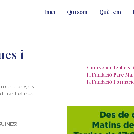
Inici
Qui som
Què fem
nes i
Com venim fent els u
la Fundació Pare Man
la Fundació Formació 
om cada any, us
 durant el mes
GUINES!