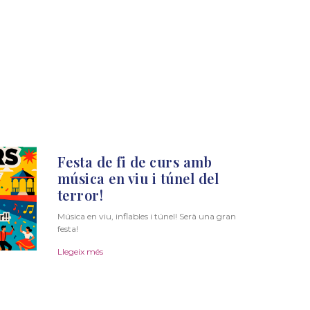
Festa de fi de curs amb
música en viu i túnel del
terror!
Música en viu, inflables i túnel! Serà una gran
festa!
Llegeix més