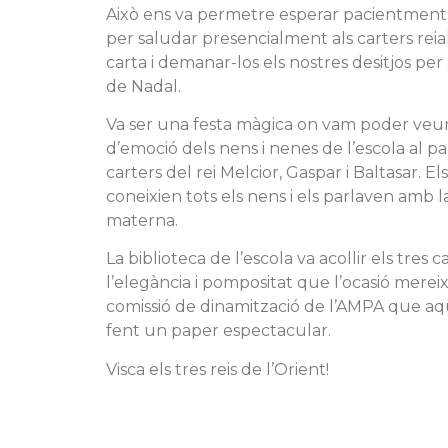
Això ens va permetre esperar pacientment 
per saludar presencialment als carters reial
carta i demanar-los els nostres desitjos per
de Nadal.
Va ser una festa màgica on vam poder veur
d’emoció dels nens i nenes de l’escola al pa
carters del rei Melcior, Gaspar i Baltasar. El
coneixien tots els nens i els parlaven amb 
materna.
La biblioteca de l’escola va acollir els tres 
l’elegància i pompositat que l’ocasió mereixi
comissió de dinamització de l’AMPA que aq
fent un paper espectacular.
Visca els tres reis de l’Orient!