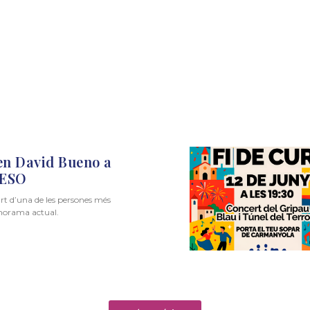
en David Bueno a
l’ESO
rt d’una de les persones més
anorama actual.