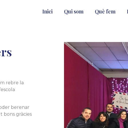
Inici
Qui som
Què fem
ers
m rebre la
l’escola
poder berenar
t bons gràcies