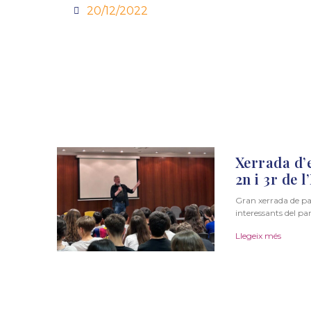
20/12/2022
Xerrada d’
2n i 3r de 
Gran xerrada de pa
interessants del p
Llegeix més