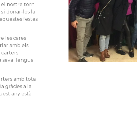
el nostre torn
s i donar-los la
 aquestes festes
e les cares
rlar amb els
s carters
la seva llengua
carters amb tota
a gràcies a la
uest any està