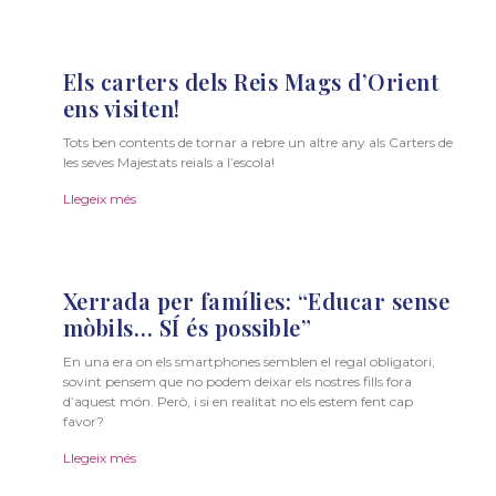
Els carters dels Reis Mags d’Orient
ens visiten!
Tots ben contents de tornar a rebre un altre any als Carters de
les seves Majestats reials a l’escola!
Llegeix més
Xerrada per famílies: “Educar sense
mòbils… SÍ és possible”
En una era on els smartphones semblen el regal obligatori,
sovint pensem que no podem deixar els nostres fills fora
d’aquest món. Però, i si en realitat no els estem fent cap
favor?
Llegeix més