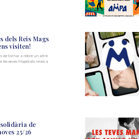
rs dels Reis Mags
ns visiten!
s de tornar a rebre un altre
e les seves Majestats reials a
 solidària de
noves 25/26