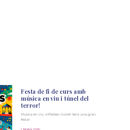
Festa de fi de curs amb
música en viu i túnel del
terror!
Música en viu, inflables i túnel! Serà una gran
festa!
Llegeix més