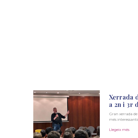
Xerrada 
a 2n i 3r 
Gran xerrada de 
més interessant
Llegeix més