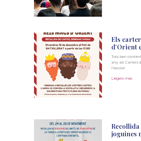
Els carte
d’Orient e
Tots ben content
any als Carters d
l’escola!
Llegeix més
Recollida
joguines 