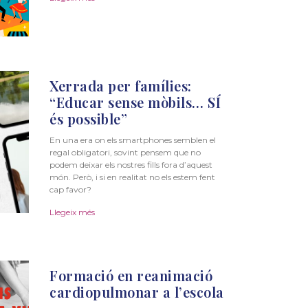
Xerrada per famílies:
“Educar sense mòbils… SÍ
és possible”
En una era on els smartphones semblen el
regal obligatori, sovint pensem que no
podem deixar els nostres fills fora d’aquest
món. Però, i si en realitat no els estem fent
cap favor?
Llegeix més
Formació en reanimació
cardiopulmonar a l’escola