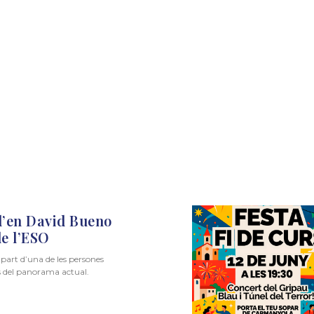
d’en David Bueno
de l’ESO
part d’una de les persones
s del panorama actual.