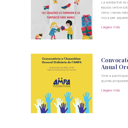
La solidaritat é
escola i entre t
nens i nenes reb
nova per aqueste
Llegeix més
Convocat
Anual Ord
Vine a participar
quines propostes
Llegeix més