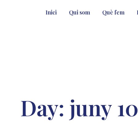
Inici
Qui som
Què fem
Day: juny 10