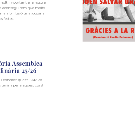
s molt important a la nostra
ots aconseguirem que molts
in amb il·lusió una joguina
s festes.
òria Assemblea
inària 25/26
 i conèixer que fa l’AMPA i
 tenim per a aquest curs!