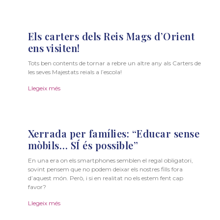
Els carters dels Reis Mags d’Orient
ens visiten!
Tots ben contents de tornar a rebre un altre any als Carters de
les seves Majestats reials a l’escola!
Llegeix més
Xerrada per famílies: “Educar sense
mòbils… SÍ és possible”
En una era on els smartphones semblen el regal obligatori,
sovint pensem que no podem deixar els nostres fills fora
d’aquest món. Però, i si en realitat no els estem fent cap
favor?
Llegeix més